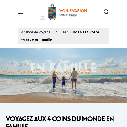
Skip
Menu
to
search
main
content
Agence de voyage Sud Ouest
>
Organisez votre
voyage en famille
uniques … Vivre des émotions avec ses enfants …
Voyagez aux 4 coins du monde en
famille.