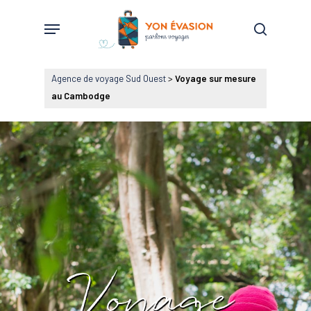
Skip
Menu
to
search
main
content
Agence de voyage Sud Ouest
>
Voyage sur mesure
au Cambodge
Voyage