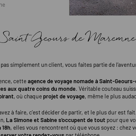
ne
 à Saint Geours de Maremn
pas simplement un client, vous faites partie de l’aventu
ience, cette
agence de voyage nomade à Saint-Geour
es aux quatre coins du monde
. Véritable couteau suiss
pirant
, où chaque
projet de voyage
, même le plus audac
avez à faire, c’est décider de partir, et le plus dur est f
un,
La Simone et Sabine s’occupent de tout
pour que vou
à 18h
, elles vous rencontrent où que vous soyez : chez vo
éserver votre rendez-vous
par téléphone.