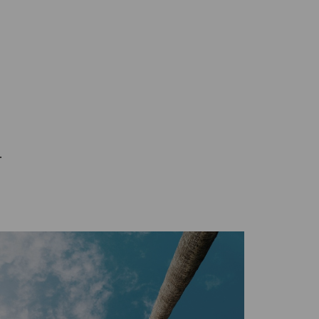
on 
qui a fait le reste. Mais quel 
bonheur. Mon fils et moi avons été 
enchanté de notre séjour, elle a 
le 
respecté tout ce que je lui avait 
 
demandé et plus encore. Merci 
infiniment Sabine. A bientôt pour 
que 
les prochaines vacances 😊
.