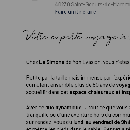
40230 Saint-Geours-de-Marem
Faire un itinéraire
Votre experte voyage
Chez
La Simone
de Yon Évasion, vous n’êtes 
Petite par la taille mais immense par l’expér
cumulent ensemble plus de 80 ans de
voyag
accueillir dans cet
espace chaleureux et ins
Avec ce
duo dynamique
, « tout ce que vous 
tranquille ou d’une aventure hors du comm
sur rendez-vous du
lundi au vendredi de 9h 
et même les pieds dans le sable. Pensez à
r