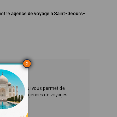
 notre
agence de voyage à Saint-Geours-
X
is 2007
electour, ce qui vous permet de
 plus de 1000 agences de voyages