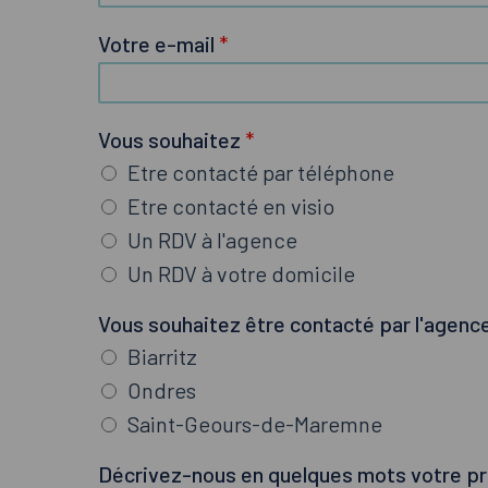
n
q
o
Votre e-mail
*
u
m
e
l
Vous souhaitez
*
q
Etre contacté par téléphone
u
e
Etre contacté en visio
s
Un RDV à l'agence
D
Un RDV à votre domicile
é
c
Vous souhaitez être contacté par l'agence
r
Biarritz
i
Ondres
v
Saint-Geours-de-Maremne
e
z
Décrivez-nous en quelques mots votre p
-