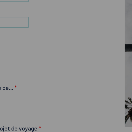
 de...
*
rojet de voyage
*