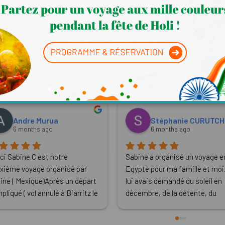
témoignent et partagent leu
Ils sont revenus avec le sourire... 😀
Andre Murua
Stéphanie CURUTC
6 months ago
6 months ago
ci Sabine.C est notre 
Sabine a organisé un voyage en
xième voyage organisé par 
Egypte pour ma famille et moi.
ine ( Mexique)Après un départ 
lui avais demandé du soleil en 
liqué ( vol annulé à Biarritz le 
décembre, de la détente, du 
1/26 à 7h) Sabine a pris les 
dépaysement.Elle nous a perm
ses en main et a réglé le 
de réaliser un voyage 