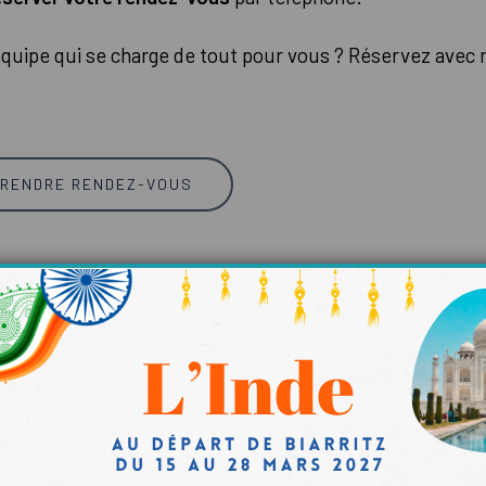
équipe qui se charge de tout pour vous ? Réservez avec
RENDRE RENDEZ-VOUS
Agence membre de Selectour depu
Yon Evasion fait partie du réseau S
profiter de la force d’un groupe de
en France.