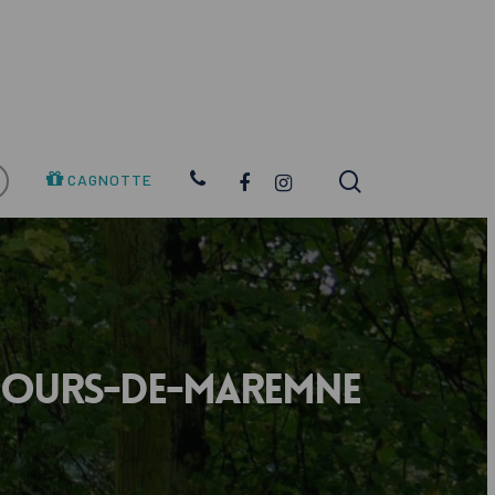
search
FACEBOOK
INSTAGRAM
CAGNOTTE
eours-de-Maremne