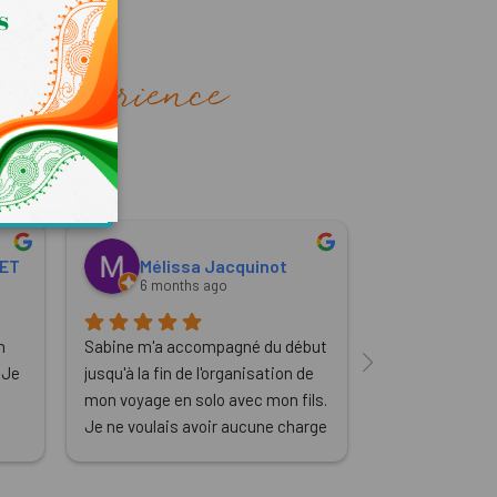
r expérience
HET
Mélissa Jacquinot
Aline 
6 months ago
7 month
 
Sabine m'a accompagné du début 
Une agence que
Je 
jusqu'à la fin de l'organisation de 
quelques années
mon voyage en solo avec mon fils. 
Avec des consei
Je ne voulais avoir aucune charge 
une écoute du c
is 
mentale, j'ai donné mon budget et 
Ne changez rie
mes envies a Sabine et c'est elle 