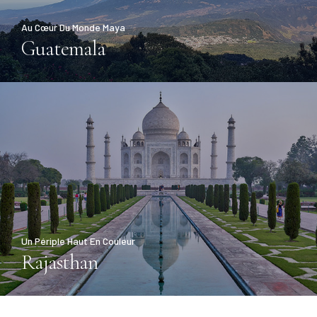
Au Cœur Du Monde Maya
Guatemala
Un Périple Haut En Couleur
Rajasthan