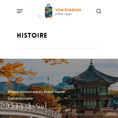
Skip
Menu
to
search
main
content
HISTOIRE
Rituels Ancestraux Et Avant-Garde
Contemporaine
Corée du Sud