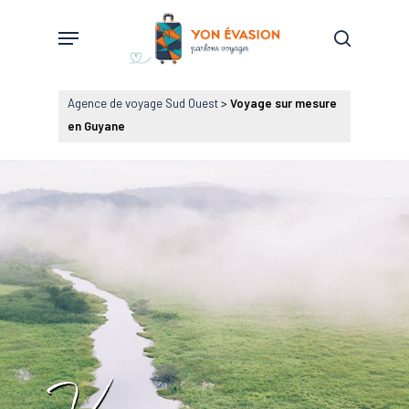
Skip
Menu
to
search
main
content
Agence de voyage Sud Ouest
>
Voyage sur mesure
en Guyane