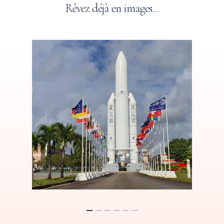
Rêvez
déjà
en
images...