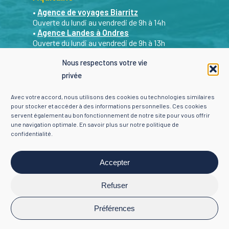
•
Agence de voyages Biarritz
Ouverte du lundi au vendredi de 9h à 14h
•
Agence Landes à Ondres
Ouverte du lundi au vendredi de 9h à 13h
Sur RDV les après-midi et le samedi matin. Du
Nous respectons votre vie
lundi au samedi de 9h à 19h : nous restons
privée
joignables par mail et par téléphone.
•
Agence Landes St Geours de Maremne
Avec votre accord, nous utilisons des cookies ou technologies similaires
Sur RDV du lundi au vendredi de 9h à 18h
pour stocker et accéder à des informations personnelles. Ces cookies
servent également au bon fonctionnement de notre site pour vous offrir
Contacter Yon Évasion
une navigation optimale. En savoir plus sur notre
politique de
confidentialité
.
Je choisis ma ville +
Accepter
Mentions légales
-
Politique de confidentialité
-
Refuser
Crédits
© 2026 Yon Évasion. Tous droits réservés.
Préférences
SEARCH
Search