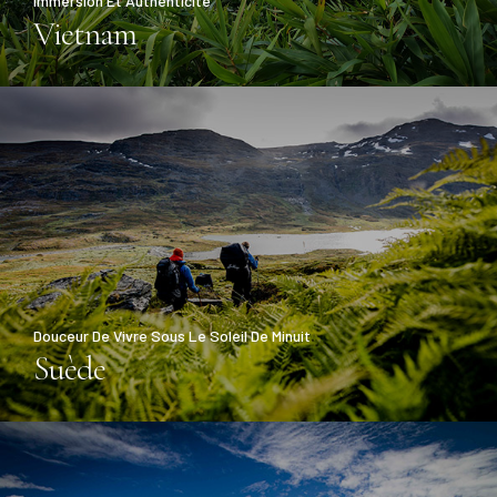
Immersion Et Authenticité
Vietnam
Douceur De Vivre Sous Le Soleil De Minuit
Suède