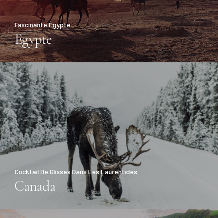
Fascinante Égypte
Egypte
Cocktail De Glisses Dans Les Laurentides
Canada