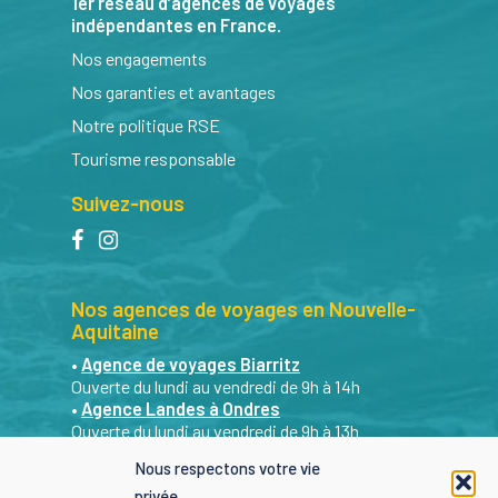
1er réseau d’agences de voyages
indépendantes en France.
Nos engagements
Nos garanties et avantages
Notre politique RSE
Tourisme responsable
Suivez-nous
facebook
instagram
Nos agences de voyages en Nouvelle-
Aquitaine
•
Agence de voyages Biarritz
Ouverte du lundi au vendredi de 9h à 14h
•
Agence Landes à Ondres
Ouverte du lundi au vendredi de 9h à 13h
Sur RDV les après-midi et le samedi matin. Du
Nous respectons votre vie
lundi au samedi de 9h à 19h : nous restons
privée