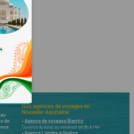
Nos agences de voyages en
Nouvelle-Aquitaine
eau
es de
•
Agence de voyages Biarritz
ance.
Ouverte du lundi au vendredi de 9h à 14h
•
Agence Landes à Ondres