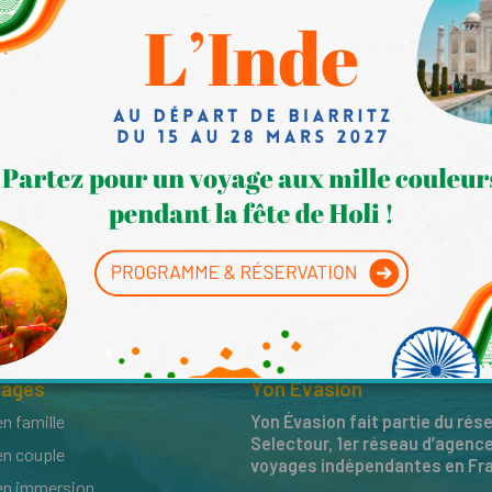
yages
Yon Évasion
n famille
Yon Évasion fait partie du rés
Selectour, 1er réseau d’agenc
en couple
voyages indépendantes en Fr
en immersion