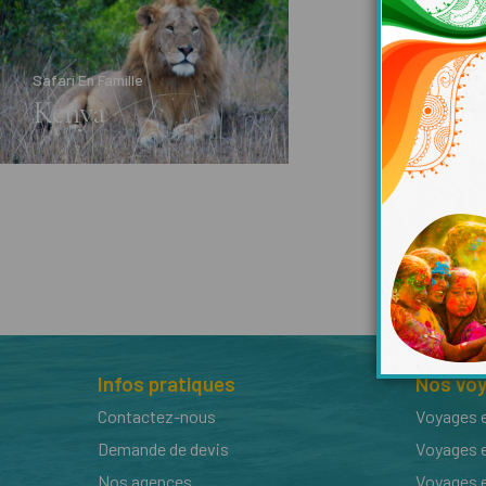
Safari En Famille
Kenya
Infos pratiques
Nos vo
Contactez-nous
Voyages e
Demande de devis
Voyages 
Nos agences
Voyages 