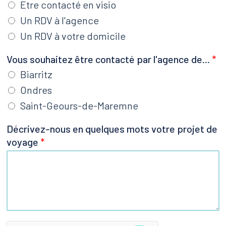
Etre contacté en visio
r
Un RDV à l'agence
i
v
Un RDV à votre domicile
e
Vous souhaitez être contacté par l'agence de...
*
z
-
Biarritz
n
Ondres
o
Saint-Geours-de-Maremne
u
s
Décrivez-nous en quelques mots votre projet de
s
voyage
*
o
u
h
a
i
t