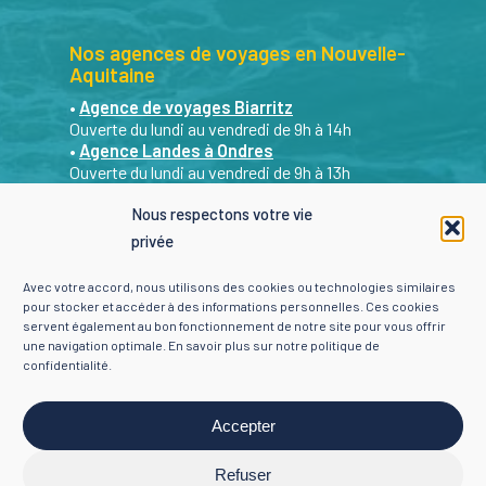
Nos agences de voyages en Nouvelle-
Aquitaine
•
Agence de voyages Biarritz
Ouverte du lundi au vendredi de 9h à 14h
•
Agence Landes à Ondres
Ouverte du lundi au vendredi de 9h à 13h
Sur RDV les après-midi et le samedi matin. Du
Nous respectons votre vie
lundi au samedi de 9h à 19h : nous restons
privée
joignables par mail et par téléphone.
•
Agence Landes St Geours de Maremne
Avec votre accord, nous utilisons des cookies ou technologies similaires
Sur RDV du lundi au vendredi de 9h à 18h
pour stocker et accéder à des informations personnelles. Ces cookies
servent également au bon fonctionnement de notre site pour vous offrir
Contacter Yon Évasion
une navigation optimale. En savoir plus sur notre
politique de
confidentialité
.
Je choisis ma ville +
Accepter
Mentions légales
-
Politique de confidentialité
-
Refuser
Crédits