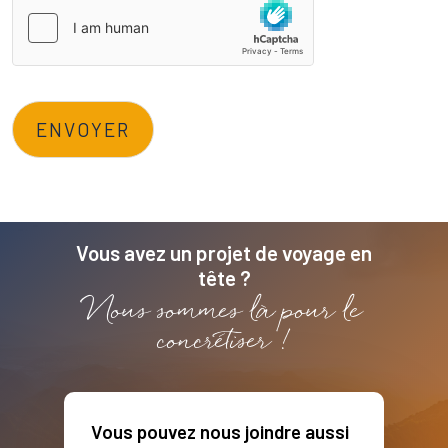
e
z
q
u
e
ENVOYER
l
q
u
e
s
Vous avez un projet de voyage en
tête ?
Nous sommes là pour le
concrétiser !
Vous pouvez nous joindre aussi