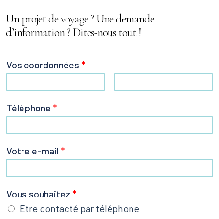
Un projet de voyage ? Une demande
d’information ? Dites-nous tout !
Vos coordonnées
*
P
N
Téléphone
*
r
o
é
m
n
o
Votre e-mail
*
m
D
Vous souhaitez
*
é
Etre contacté par téléphone
c