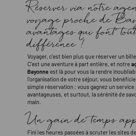
Réserver via notre age
voyage proche de Ba
avantages qui font tout
différence !
Voyager, c’est bien plus que réserver un bille
C’est une aventure à part entière, et notre
a
Bayonne
est là pour vous la rendre inoubliab
l’organisation de votre séjour, vous bénéfici
simple réservation ; vous gagnez un service 
avantageuses, et surtout, la sérénité de savo
main.
Un gain de temps app
Fini les heures passées à scruter les sites de