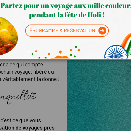
temps
plateformes en ligne pour
’équipe de notre
agence de
ge à votre place, des
ublier les activités à
er à ce qui compte
ochain voyage, libéré du
e véritablement la donne !
nquillité
 c’est ce que vous
sation de voyages près