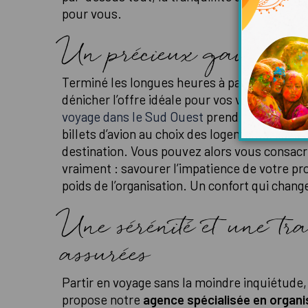
pour vous.
Un précieux gain de 
Terminé les longues heures à parcourir les 
dénicher l’offre idéale pour vos vacances. L
voyage dans le Sud Ouest
prend tout en char
billets d’avion au choix des logements, sans o
destination. Vous pouvez alors vous consacr
vraiment : savourer l’impatience de votre pr
poids de l’organisation. Un confort qui chang
Une sérénité et une tra
assurées
Partir en voyage sans la moindre inquiétude,
propose notre
agence spécialisée en organi