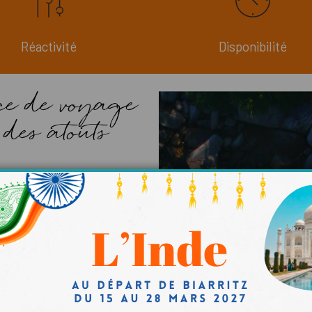
Réactivité
Disponibilité
ce de voyage
des atouts
ation d’un vol ou d’une
 entière, et notre
agence
ormer en un moment
de votre séjour, vous
n classique ; vous
 tarifs privilégiés, et
e chaque détail est géré