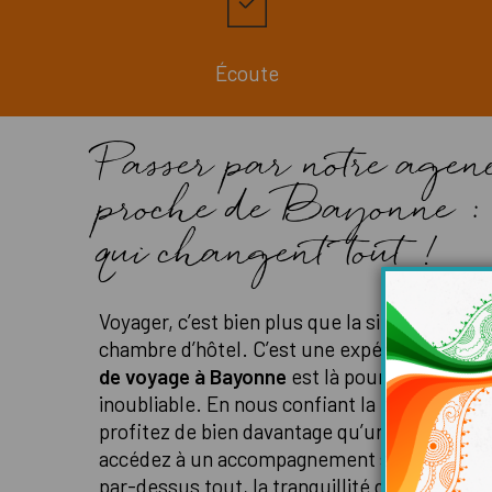
Écoute
Passer par notre agen
proche de Bayonne : 
qui changent tout !
Voyager, c’est bien plus que la simple réserv
chambre d’hôtel. C’est une expérience à part
de voyage à Bayonne
est là pour la transf
inoubliable. En nous confiant la préparation 
profitez de bien davantage qu’une réservatio
accédez à un accompagnement sur mesure, des
par-dessus tout, la tranquillité de savoir qu