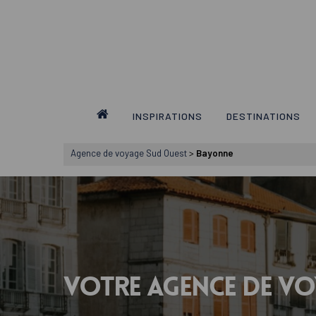
Skip
to
main
content
INSPIRATIONS
DESTINATIONS
Agence de voyage Sud Ouest
>
Bayonne
Votre
agence
de
vo