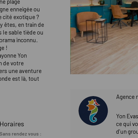
une plage
agne enneigée ou
 cité exotique ?
êtes, en train de
 le sable tiède ou
norama inconnu.
ge !
Bayonne Yon
n de votre
vers une aventure
onde est là, tout
Agence 
Yon Evas
Horaires
ce qui v
d’un gro
Sans rendez vous :