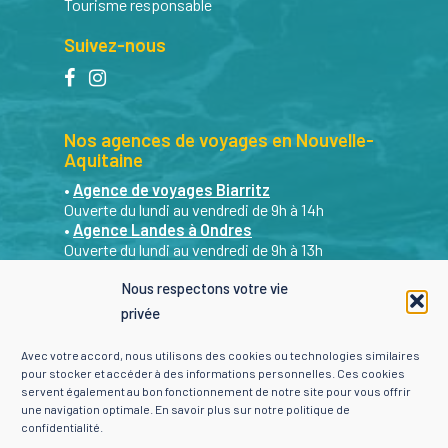
Tourisme responsable
Suivez-nous
facebook
instagram
Nos agences de voyages en Nouvelle-
Aquitaine
•
Agence de voyages Biarritz
Ouverte du lundi au vendredi de 9h à 14h
•
Agence Landes à Ondres
Ouverte du lundi au vendredi de 9h à 13h
Sur RDV les après-midi et le samedi matin. Du
Nous respectons votre vie
lundi au samedi de 9h à 19h : nous restons
privée
joignables par mail et par téléphone.
•
Agence Landes St Geours de Maremne
Avec votre accord, nous utilisons des cookies ou technologies similaires
Sur RDV du lundi au vendredi de 9h à 18h
pour stocker et accéder à des informations personnelles. Ces cookies
servent également au bon fonctionnement de notre site pour vous offrir
Contacter Yon Évasion
une navigation optimale. En savoir plus sur notre
politique de
confidentialité
.
Je choisis ma ville +