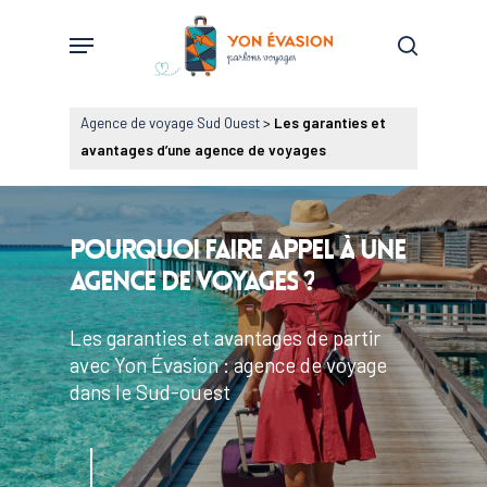
Skip
Menu
to
search
main
content
Agence de voyage Sud Ouest
>
Les garanties et
avantages d’une agence de voyages
Pourquoi
faire
appel
à
une
agence
de
voyages
?
Les garanties et avantages de partir
avec Yon Évasion :
agence de voyage
dans le Sud-ouest