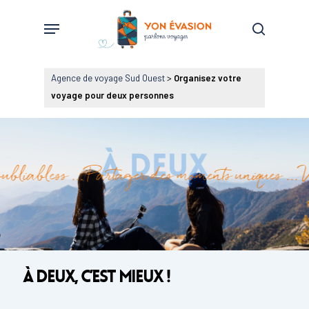
Skip
Menu
to
search
main
content
Agence de voyage Sud Ouest
>
Organisez votre
voyage pour deux personnes
nirs inoubliabless … Partager des moments unique
À deux, c’est mieux !