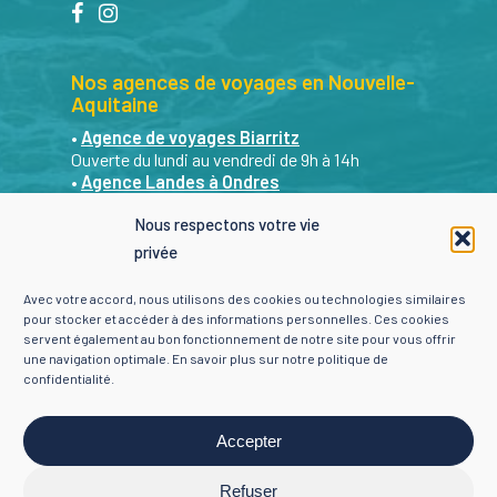
facebook
instagram
Nos agences de voyages en Nouvelle-
Aquitaine
•
Agence de voyages Biarritz
Ouverte du lundi au vendredi de 9h à 14h
•
Agence Landes à Ondres
Ouverte du lundi au vendredi de 9h à 13h
Nous respectons votre vie
Sur RDV les après-midi et le samedi matin. Du
privée
lundi au samedi de 9h à 19h : nous restons
joignables par mail et par téléphone.
Avec votre accord, nous utilisons des cookies ou technologies similaires
•
Agence Landes St Geours de Maremne
pour stocker et accéder à des informations personnelles. Ces cookies
Sur RDV du lundi au vendredi de 9h à 18h
servent également au bon fonctionnement de notre site pour vous offrir
une navigation optimale. En savoir plus sur notre
politique de
Contacter Yon Évasion
confidentialité
.
Je choisis ma ville +
Accepter
Refuser
Mentions légales
-
Politique de confidentialité
-