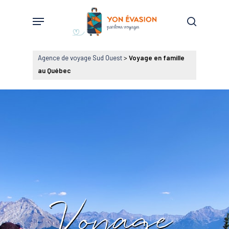
Skip
Menu
to
search
main
content
Agence de voyage Sud Ouest
>
Voyage en famille
au Québec
Voyage