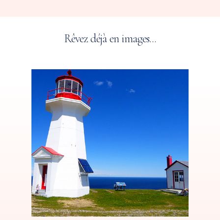
Rêvez
déjà
en
images...