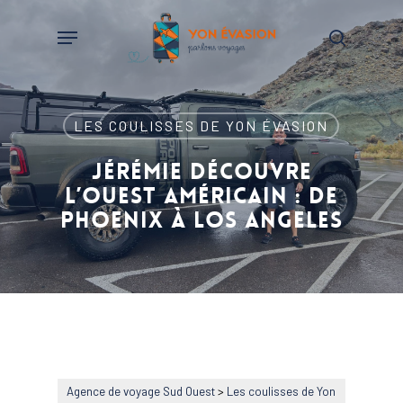
Skip
Menu
to
search
main
content
LES COULISSES DE YON ÉVASION
JÉRÉMIE DÉCOUVRE
L’OUEST AMÉRICAIN : DE
PHOENIX À LOS ANGELES
Agence de voyage Sud Ouest
>
Les coulisses de Yon