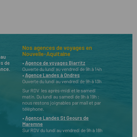
Nos agences de voyages en
Nouvelle-Aquitaine
eau
es de
•
Agence de voyages Biarritz
ance.
Ouverte du lundi au vendredi de 9h à 14h
•
Agence Landes à Ondres
Ouverte du lundi au vendredi de 9h à 13h
Sur RDV les après-midi et le samedi
matin. Du lundi au samedi de 9h à 19h :
nous restons joignables par mail et par
téléphone.
•
Agence Landes St Geours de
Maremne
Sur RDV du lundi au vendredi de 9h à 18h