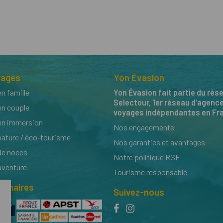
yages
Yon Évasion
n famille
Yon Évasion fait partie du rés
Selectour, 1er réseau d’agenc
en couple
voyages indépendantes en Fr
en immersion
Nos engagements
ature / éco-tourisme
Nos garanties et avantages
de noces
Notre politique RSE
aventure
Tourisme responsable
tenaires
Suivez-nous
facebook
instagram