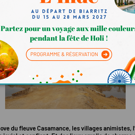
outumes locales et d’éviter les maladresses du voy
e du fleuve Casamance, les villages animistes, l’î