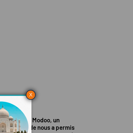
X
 encadré par Modoo, un
e. Notre guide nous a permis