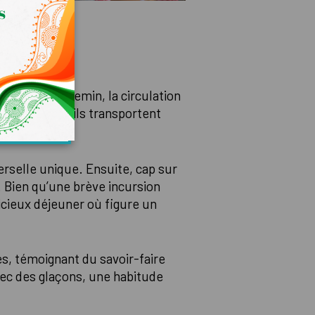
am. Sur le chemin, la circulation
ême lorsqu’ils transportent
erselle unique. Ensuite, cap sur
 Bien qu’une brève incursion
icieux déjeuner où figure un
ués, témoignant du savoir-faire
vec des glaçons, une habitude