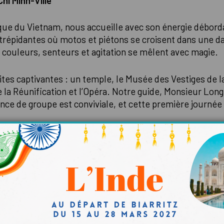
hi Minh-Ville
e du Vietnam, nous accueille avec son énergie déborda
trépidantes où motos et piétons se croisent dans une 
où couleurs, senteurs et agitation se mêlent avec magie.
ites captivantes : un temple, le Musée des Vestiges de 
a Réunification et l’Opéra. Notre guide, Monsieur Long
nce de groupe est conviviale, et cette première journée