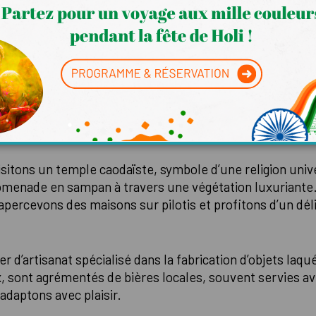
 du Mékong
ouverte du delta du Mékong, le « grenier à riz » du Vietn
 fluide, menée par des conducteurs zen et aguerris, m
moto.
visitons un temple caodaïste, symbole d’une religion univ
menade en sampan à travers une végétation luxuriante.
apercevons des maisons sur pilotis et profitons d’un dél
ier d’artisanat spécialisé dans la fabrication d’objets laq
x, sont agrémentés de bières locales, souvent servies a
adaptons avec plaisir.