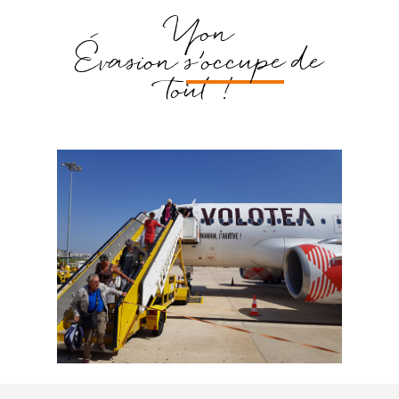
Yon
Évasion
s’occupe
de
tout !